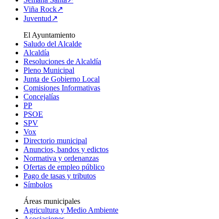
Viña Rock↗
Juventud↗
El Ayuntamiento
Saludo del Alcalde
Alcaldía
Resoluciones de Alcaldía
Pleno Municipal
Junta de Gobierno Local
Comisiones Informativas
Concejalías
PP
PSOE
SPV
Vox
Directorio municipal
Anuncios, bandos y edictos
Normativa y ordenanzas
Ofertas de empleo público
Pago de tasas y tributos
Símbolos
Áreas municipales
Agricultura y Medio Ambiente
Asociaciones