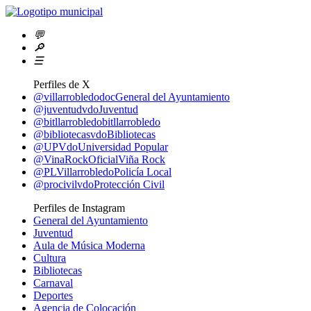
💬
🔎
☰
Perfiles de X
@villarrobledodoc
General del Ayuntamiento
@juventudvdo
Juventud
@bitllarrobledo
bitllarrobledo
@bibliotecasvdo
Bibliotecas
@UPVdo
Universidad Popular
@VinaRockOficial
Viña Rock
@PLVillarrobledo
Policía Local
@procivilvdo
Protección Civil
Perfiles de Instagram
General del Ayuntamiento
Juventud
Aula de Música Moderna
Cultura
Bibliotecas
Carnaval
Deportes
Agencia de Colocación