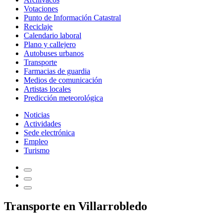
Votaciones
Punto de Información Catastral
Reciclaje
Calendario laboral
Plano y callejero
Autobuses urbanos
Transporte
Farmacias de guardia
Medios de comunicación
Artistas locales
Predicción meteorológica
Noticias
Actividades
Sede electrónica
Empleo
Turismo
Transporte en Villarrobledo