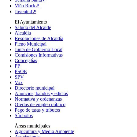
Viña Rock↗
Juventud↗
El Ayuntamiento
Saludo del Alcalde
Alcaldía
Resoluciones de Alcaldía
Pleno Municipal
Junta de Gobierno Local
Comisiones Informativas
Concejalías
PP
PSOE
SPV
Vox
Directorio municipal
Anuncios, bandos y edictos
Normativa y ordenanzas
Ofertas de empleo público
Pago de tasas y tributos
Símbolos
Áreas municipales
Agricultura y Medio Ambiente
Asociaciones