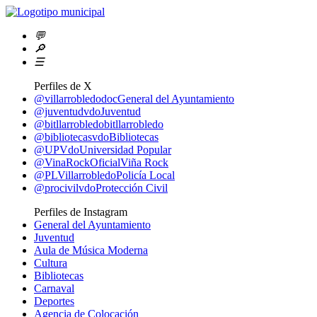
💬
🔎
☰
Perfiles de X
@villarrobledodoc
General del Ayuntamiento
@juventudvdo
Juventud
@bitllarrobledo
bitllarrobledo
@bibliotecasvdo
Bibliotecas
@UPVdo
Universidad Popular
@VinaRockOficial
Viña Rock
@PLVillarrobledo
Policía Local
@procivilvdo
Protección Civil
Perfiles de Instagram
General del Ayuntamiento
Juventud
Aula de Música Moderna
Cultura
Bibliotecas
Carnaval
Deportes
Agencia de Colocación