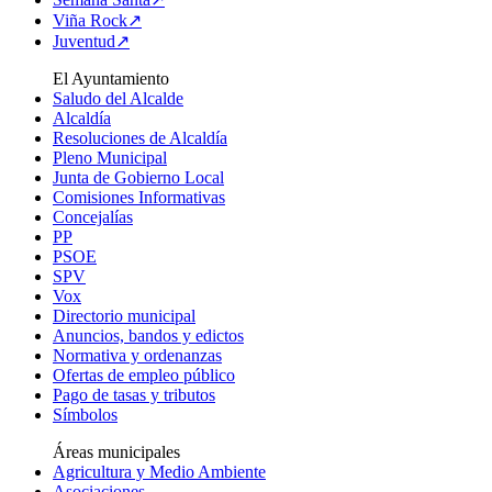
Viña Rock↗
Juventud↗
El Ayuntamiento
Saludo del Alcalde
Alcaldía
Resoluciones de Alcaldía
Pleno Municipal
Junta de Gobierno Local
Comisiones Informativas
Concejalías
PP
PSOE
SPV
Vox
Directorio municipal
Anuncios, bandos y edictos
Normativa y ordenanzas
Ofertas de empleo público
Pago de tasas y tributos
Símbolos
Áreas municipales
Agricultura y Medio Ambiente
Asociaciones