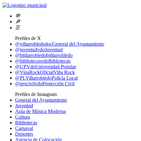
💬
🔎
☰
Perfiles de X
@villarrobledodoc
General del Ayuntamiento
@juventudvdo
Juventud
@bitllarrobledo
bitllarrobledo
@bibliotecasvdo
Bibliotecas
@UPVdo
Universidad Popular
@VinaRockOficial
Viña Rock
@PLVillarrobledo
Policía Local
@procivilvdo
Protección Civil
Perfiles de Instagram
General del Ayuntamiento
Juventud
Aula de Música Moderna
Cultura
Bibliotecas
Carnaval
Deportes
Agencia de Colocación