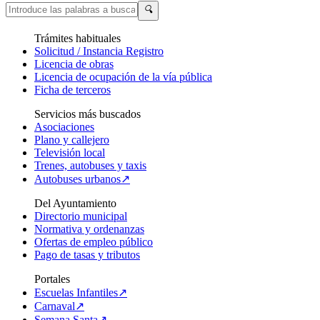
🔍
Trámites habituales
Solicitud / Instancia Registro
Licencia de obras
Licencia de ocupación de la vía pública
Ficha de terceros
Servicios más buscados
Asociaciones
Plano y callejero
Televisión local
Trenes, autobuses y taxis
Autobuses urbanos↗
Del Ayuntamiento
Directorio municipal
Normativa y ordenanzas
Ofertas de empleo público
Pago de tasas y tributos
Portales
Escuelas Infantiles↗
Carnaval↗
Semana Santa↗