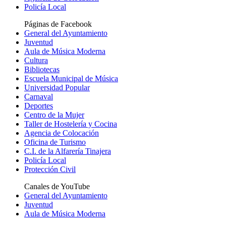
Policía Local
Páginas de Facebook
General del Ayuntamiento
Juventud
Aula de Música Moderna
Cultura
Bibliotecas
Escuela Municipal de Música
Universidad Popular
Carnaval
Deportes
Centro de la Mujer
Taller de Hostelería y Cocina
Agencia de Colocación
Oficina de Turismo
C.I. de la Alfarería Tinajera
Policía Local
Protección Civil
Canales de YouTube
General del Ayuntamiento
Juventud
Aula de Música Moderna