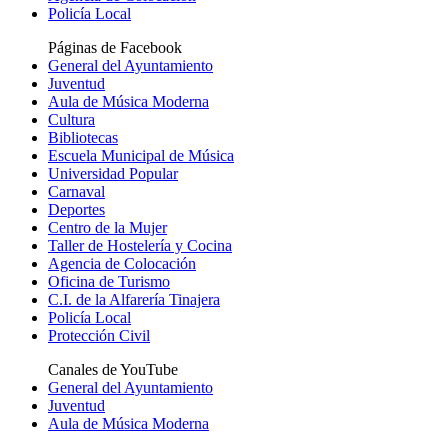
Policía Local
Páginas de Facebook
General del Ayuntamiento
Juventud
Aula de Música Moderna
Cultura
Bibliotecas
Escuela Municipal de Música
Universidad Popular
Carnaval
Deportes
Centro de la Mujer
Taller de Hostelería y Cocina
Agencia de Colocación
Oficina de Turismo
C.I. de la Alfarería Tinajera
Policía Local
Protección Civil
Canales de YouTube
General del Ayuntamiento
Juventud
Aula de Música Moderna