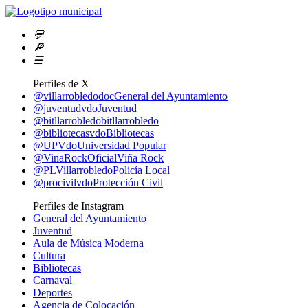
💬
🔎
☰
Perfiles de X
@villarrobledodoc
General del Ayuntamiento
@juventudvdo
Juventud
@bitllarrobledo
bitllarrobledo
@bibliotecasvdo
Bibliotecas
@UPVdo
Universidad Popular
@VinaRockOficial
Viña Rock
@PLVillarrobledo
Policía Local
@procivilvdo
Protección Civil
Perfiles de Instagram
General del Ayuntamiento
Juventud
Aula de Música Moderna
Cultura
Bibliotecas
Carnaval
Deportes
Agencia de Colocación