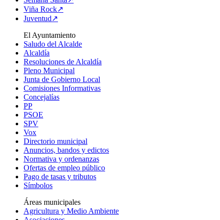
Viña Rock↗
Juventud↗
El Ayuntamiento
Saludo del Alcalde
Alcaldía
Resoluciones de Alcaldía
Pleno Municipal
Junta de Gobierno Local
Comisiones Informativas
Concejalías
PP
PSOE
SPV
Vox
Directorio municipal
Anuncios, bandos y edictos
Normativa y ordenanzas
Ofertas de empleo público
Pago de tasas y tributos
Símbolos
Áreas municipales
Agricultura y Medio Ambiente
Asociaciones