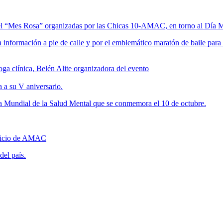
s del “Mes Rosa” organizadas por las Chicas 10-AMAC, en torno al Día
a información a pie de calle y por el emblemático maratón de baile para 
 a su V aniversario.
Día Mundial de la Salud Mental que se conmemora el 10 de octubre.
eficio de AMAC
del país.