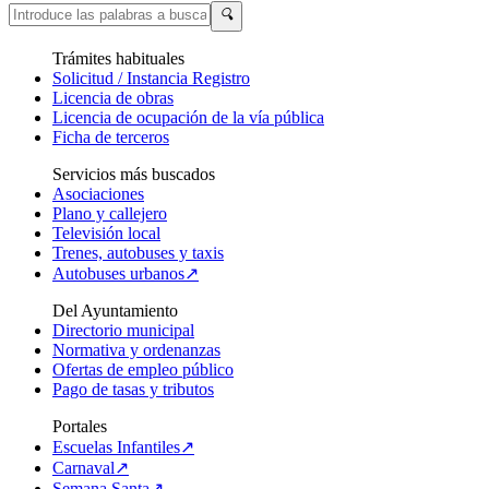
🔍
Trámites habituales
Solicitud / Instancia Registro
Licencia de obras
Licencia de ocupación de la vía pública
Ficha de terceros
Servicios más buscados
Asociaciones
Plano y callejero
Televisión local
Trenes, autobuses y taxis
Autobuses urbanos↗
Del Ayuntamiento
Directorio municipal
Normativa y ordenanzas
Ofertas de empleo público
Pago de tasas y tributos
Portales
Escuelas Infantiles↗
Carnaval↗
Semana Santa↗