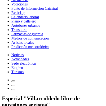
Votaciones
Punto de Información Catastral
Reciclaje
Calendario laboral
Plano y callejero
Autobuses urbanos
Transporte
Farmacias de guardia
Medios de comunicación
Artistas locales
Predicción meteorológica
Noticias
Actividades
Sede electrónica
Empleo
Turismo
Especial "Villarrobledo libre de
agresiones sexistas"