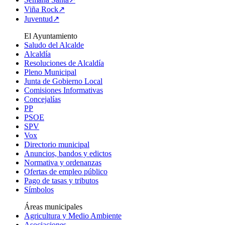
Viña Rock↗
Juventud↗
El Ayuntamiento
Saludo del Alcalde
Alcaldía
Resoluciones de Alcaldía
Pleno Municipal
Junta de Gobierno Local
Comisiones Informativas
Concejalías
PP
PSOE
SPV
Vox
Directorio municipal
Anuncios, bandos y edictos
Normativa y ordenanzas
Ofertas de empleo público
Pago de tasas y tributos
Símbolos
Áreas municipales
Agricultura y Medio Ambiente
Asociaciones