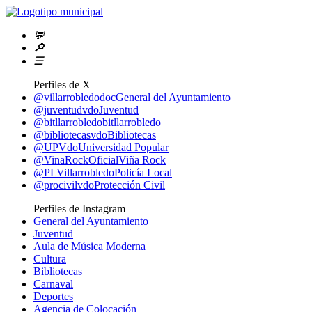
💬
🔎
☰
Perfiles de X
@villarrobledodoc
General del Ayuntamiento
@juventudvdo
Juventud
@bitllarrobledo
bitllarrobledo
@bibliotecasvdo
Bibliotecas
@UPVdo
Universidad Popular
@VinaRockOficial
Viña Rock
@PLVillarrobledo
Policía Local
@procivilvdo
Protección Civil
Perfiles de Instagram
General del Ayuntamiento
Juventud
Aula de Música Moderna
Cultura
Bibliotecas
Carnaval
Deportes
Agencia de Colocación