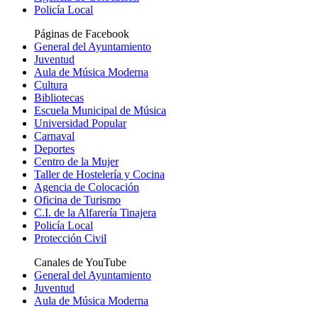
Policía Local
Páginas de Facebook
General del Ayuntamiento
Juventud
Aula de Música Moderna
Cultura
Bibliotecas
Escuela Municipal de Música
Universidad Popular
Carnaval
Deportes
Centro de la Mujer
Taller de Hostelería y Cocina
Agencia de Colocación
Oficina de Turismo
C.I. de la Alfarería Tinajera
Policía Local
Protección Civil
Canales de YouTube
General del Ayuntamiento
Juventud
Aula de Música Moderna