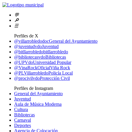
💬
🔎
☰
Perfiles de X
@villarrobledodoc
General del Ayuntamiento
@juventudvdo
Juventud
@bitllarrobledo
bitllarrobledo
@bibliotecasvdo
Bibliotecas
@UPVdo
Universidad Popular
@VinaRockOficial
Viña Rock
@PLVillarrobledo
Policía Local
@procivilvdo
Protección Civil
Perfiles de Instagram
General del Ayuntamiento
Juventud
Aula de Música Moderna
Cultura
Bibliotecas
Carnaval
Deportes
Agencia de Colocación