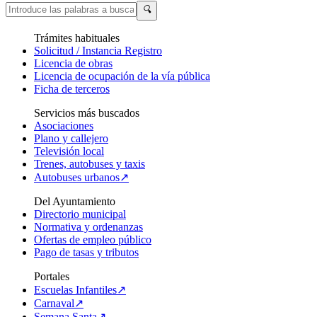
🔍
Trámites habituales
Solicitud / Instancia Registro
Licencia de obras
Licencia de ocupación de la vía pública
Ficha de terceros
Servicios más buscados
Asociaciones
Plano y callejero
Televisión local
Trenes, autobuses y taxis
Autobuses urbanos↗
Del Ayuntamiento
Directorio municipal
Normativa y ordenanzas
Ofertas de empleo público
Pago de tasas y tributos
Portales
Escuelas Infantiles↗
Carnaval↗
Semana Santa↗