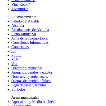
Viña Rock↗
Juventud↗
El Ayuntamiento
Saludo del Alcalde
Alcaldía
Resoluciones de Alcaldía
Pleno Municipal
Junta de Gobierno Local
Comisiones Informativas
Concejalías
PP
PSOE
SPV
Vox
Directorio municipal
Anuncios, bandos y edictos
Normativa y ordenanzas
Ofertas de empleo público
Pago de tasas y tributos
Símbolos
Áreas municipales
Agricultura y Medio Ambiente
Asociaciones