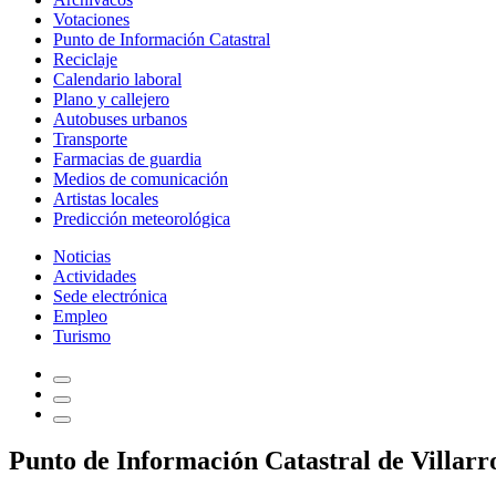
Votaciones
Punto de Información Catastral
Reciclaje
Calendario laboral
Plano y callejero
Autobuses urbanos
Transporte
Farmacias de guardia
Medios de comunicación
Artistas locales
Predicción meteorológica
Noticias
Actividades
Sede electrónica
Empleo
Turismo
Punto de Información Catastral de Villarr