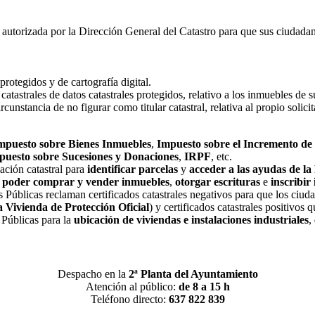
a autorizada por la Dirección General del Catastro para que sus ciudad
 protegidos y de cartografía digital.
 catastrales de datos catastrales protegidos, relativo a los inmuebles de su
cunstancia de no figurar como titular catastral, relativa al propio solicit
mpuesto sobre Bienes Inmuebles
,
Impuesto sobre el Incremento de
puesto sobre Sucesiones y Donaciones
,
IRPF
, etc.
mación catastral para
identificar parcelas
y
acceder a las ayudas de l
 poder comprar y vender inmuebles
,
otorgar escrituras
e
inscribir
s Públicas reclaman certificados catastrales negativos para que los ciu
 Vivienda de Protección Oficial
) y certificados catastrales positivos
 Públicas para la
ubicación de viviendas e instalaciones industriales
,
Despacho en la
2ª Planta del Ayuntamiento
Atención al público:
de 8 a 15 h
Teléfono directo:
637 822 839