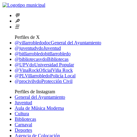
💬
🔎
☰
Perfiles de X
@villarrobledodoc
General del Ayuntamiento
@juventudvdo
Juventud
@bitllarrobledo
bitllarrobledo
@bibliotecasvdo
Bibliotecas
@UPVdo
Universidad Popular
@VinaRockOficial
Viña Rock
@PLVillarrobledo
Policía Local
@procivilvdo
Protección Civil
Perfiles de Instagram
General del Ayuntamiento
Juventud
Aula de Música Moderna
Cultura
Bibliotecas
Carnaval
Deportes
Agencia de Colocación