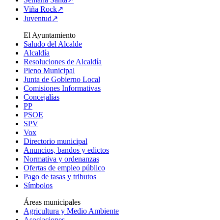
Viña Rock↗
Juventud↗
El Ayuntamiento
Saludo del Alcalde
Alcaldía
Resoluciones de Alcaldía
Pleno Municipal
Junta de Gobierno Local
Comisiones Informativas
Concejalías
PP
PSOE
SPV
Vox
Directorio municipal
Anuncios, bandos y edictos
Normativa y ordenanzas
Ofertas de empleo público
Pago de tasas y tributos
Símbolos
Áreas municipales
Agricultura y Medio Ambiente
Asociaciones