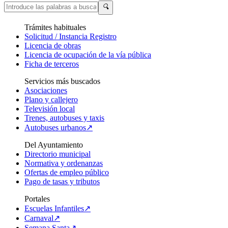
🔍
Trámites habituales
Solicitud / Instancia Registro
Licencia de obras
Licencia de ocupación de la vía pública
Ficha de terceros
Servicios más buscados
Asociaciones
Plano y callejero
Televisión local
Trenes, autobuses y taxis
Autobuses urbanos↗
Del Ayuntamiento
Directorio municipal
Normativa y ordenanzas
Ofertas de empleo público
Pago de tasas y tributos
Portales
Escuelas Infantiles↗
Carnaval↗
Semana Santa↗