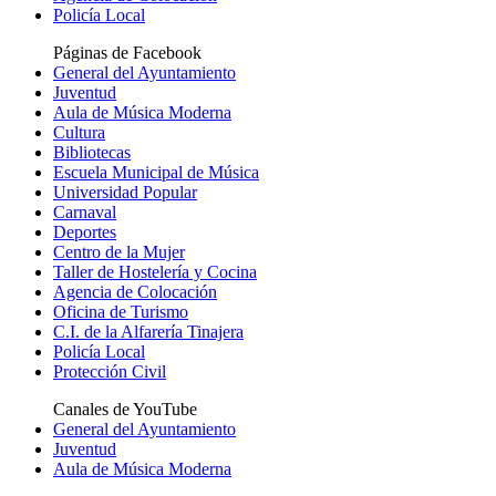
Policía Local
Páginas de Facebook
General del Ayuntamiento
Juventud
Aula de Música Moderna
Cultura
Bibliotecas
Escuela Municipal de Música
Universidad Popular
Carnaval
Deportes
Centro de la Mujer
Taller de Hostelería y Cocina
Agencia de Colocación
Oficina de Turismo
C.I. de la Alfarería Tinajera
Policía Local
Protección Civil
Canales de YouTube
General del Ayuntamiento
Juventud
Aula de Música Moderna