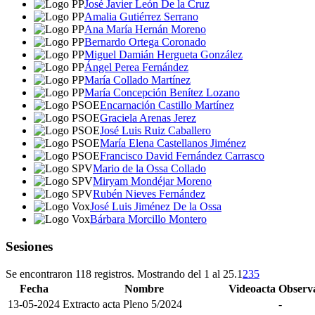
José Javier León De la Cruz
Amalia Gutiérrez Serrano
Ana María Hernán Moreno
Bernardo Ortega Coronado
Miguel Damián Hergueta González
Ángel Perea Fernández
María Collado Martínez
María Concepción Benítez Lozano
Encarnación Castillo Martínez
Graciela Arenas Jerez
José Luis Ruiz Caballero
María Elena Castellanos Jiménez
Francisco David Fernández Carrasco
Mario de la Ossa Collado
Miryam Mondéjar Moreno
Rubén Nieves Fernández
José Luis Jiménez De la Ossa
Bárbara Morcillo Montero
Sesiones
Se encontraron 118 registros. Mostrando del 1 al 25.
1
2
3
5
Fecha
Nombre
Videoacta
Observ
13-05-2024
Extracto acta Pleno 5/2024
-