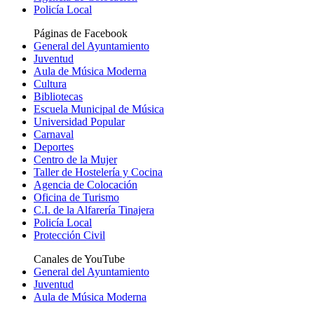
Policía Local
Páginas de Facebook
General del Ayuntamiento
Juventud
Aula de Música Moderna
Cultura
Bibliotecas
Escuela Municipal de Música
Universidad Popular
Carnaval
Deportes
Centro de la Mujer
Taller de Hostelería y Cocina
Agencia de Colocación
Oficina de Turismo
C.I. de la Alfarería Tinajera
Policía Local
Protección Civil
Canales de YouTube
General del Ayuntamiento
Juventud
Aula de Música Moderna