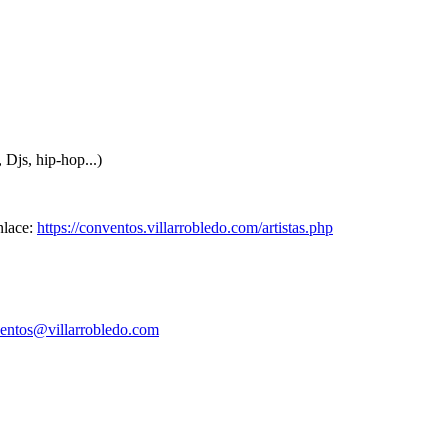
 Djs, hip-hop...)
nlace:
https://conventos.villarrobledo.com/artistas.php
entos@villarrobledo.com