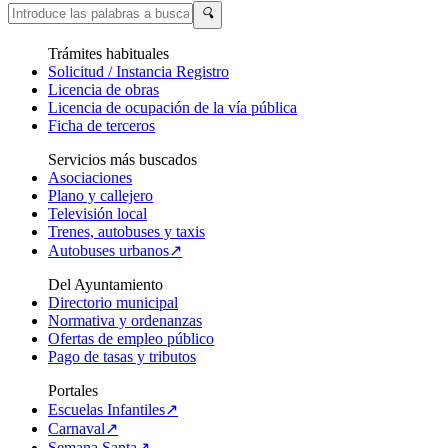
🔍
Trámites habituales
Solicitud / Instancia Registro
Licencia de obras
Licencia de ocupación de la vía pública
Ficha de terceros
Servicios más buscados
Asociaciones
Plano y callejero
Televisión local
Trenes, autobuses y taxis
Autobuses urbanos↗
Del Ayuntamiento
Directorio municipal
Normativa y ordenanzas
Ofertas de empleo público
Pago de tasas y tributos
Portales
Escuelas Infantiles↗
Carnaval↗
Semana Santa↗