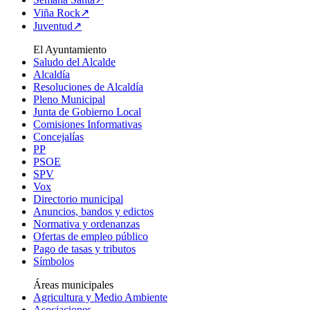
Viña Rock↗
Juventud↗
El Ayuntamiento
Saludo del Alcalde
Alcaldía
Resoluciones de Alcaldía
Pleno Municipal
Junta de Gobierno Local
Comisiones Informativas
Concejalías
PP
PSOE
SPV
Vox
Directorio municipal
Anuncios, bandos y edictos
Normativa y ordenanzas
Ofertas de empleo público
Pago de tasas y tributos
Símbolos
Áreas municipales
Agricultura y Medio Ambiente
Asociaciones