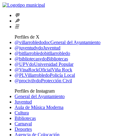
💬
🔎
☰
Perfiles de X
@villarrobledodoc
General del Ayuntamiento
@juventudvdo
Juventud
@bitllarrobledo
bitllarrobledo
@bibliotecasvdo
Bibliotecas
@UPVdo
Universidad Popular
@VinaRockOficial
Viña Rock
@PLVillarrobledo
Policía Local
@procivilvdo
Protección Civil
Perfiles de Instagram
General del Ayuntamiento
Juventud
Aula de Música Moderna
Cultura
Bibliotecas
Carnaval
Deportes
Agencia de Colocación