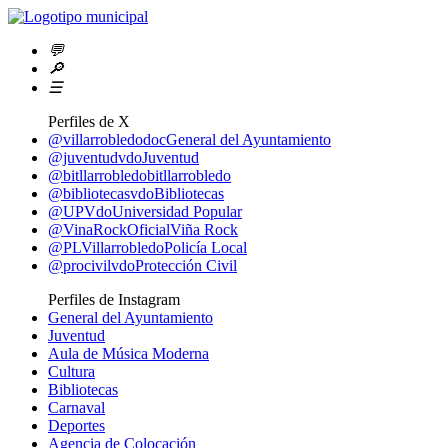
💬
🔎
☰
Perfiles de X
@villarrobledodoc
General del Ayuntamiento
@juventudvdo
Juventud
@bitllarrobledo
bitllarrobledo
@bibliotecasvdo
Bibliotecas
@UPVdo
Universidad Popular
@VinaRockOficial
Viña Rock
@PLVillarrobledo
Policía Local
@procivilvdo
Protección Civil
Perfiles de Instagram
General del Ayuntamiento
Juventud
Aula de Música Moderna
Cultura
Bibliotecas
Carnaval
Deportes
Agencia de Colocación