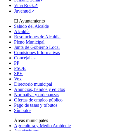
Viña Rock↗
Juventud↗
El Ayuntamiento
Saludo del Alcalde
Alcaldía
Resoluciones de Alcaldía
Pleno Municipal
Junta de Gobierno Local
Comisiones Informativas
Concejalías
PP
PSOE
SPV
Vox
Directorio municipal
Anuncios, bandos y edictos
Normativa y ordenanzas
Ofertas de empleo público
Pago de tasas y tributos
Símbolos
Áreas municipales
Agricultura y Medio Ambiente
Asociaciones