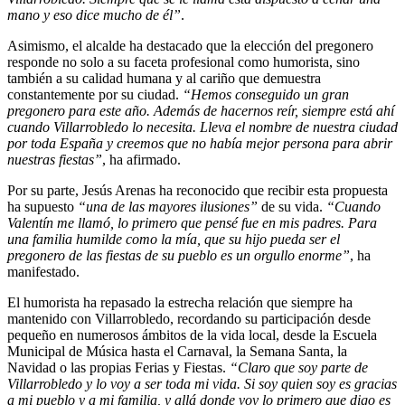
mano y eso dice mucho de él”
.
Asimismo, el alcalde ha destacado que la elección del pregonero
responde no solo a su faceta profesional como humorista, sino
también a su calidad humana y al cariño que demuestra
constantemente por su ciudad.
“Hemos conseguido un gran
pregonero para este año. Además de hacernos reír, siempre está ahí
cuando Villarrobledo lo necesita. Lleva el nombre de nuestra ciudad
por toda España y creemos que no había mejor persona para abrir
nuestras fiestas”
, ha afirmado.
Por su parte, Jesús Arenas ha reconocido que recibir esta propuesta
ha supuesto
“una de las mayores ilusiones”
de su vida.
“Cuando
Valentín me llamó, lo primero que pensé fue en mis padres. Para
una familia humilde como la mía, que su hijo pueda ser el
pregonero de las fiestas de su pueblo es un orgullo enorme”
, ha
manifestado.
El humorista ha repasado la estrecha relación que siempre ha
mantenido con Villarrobledo, recordando su participación desde
pequeño en numerosos ámbitos de la vida local, desde la Escuela
Municipal de Música hasta el Carnaval, la Semana Santa, la
Navidad o las propias Ferias y Fiestas.
“Claro que soy parte de
Villarrobledo y lo voy a ser toda mi vida. Si soy quien soy es gracias
a mi pueblo y a mi familia, y allá donde voy lo primero que digo es