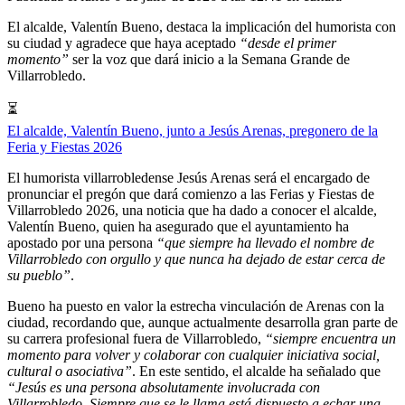
El alcalde, Valentín Bueno, destaca la implicación del humorista con
su ciudad y agradece que haya aceptado
“desde el primer
momento”
ser la voz que dará inicio a la Semana Grande de
Villarrobledo.
⏳
El alcalde, Valentín Bueno, junto a Jesús Arenas, pregonero de la
Feria y Fiestas 2026
El humorista villarrobledense Jesús Arenas será el encargado de
pronunciar el pregón que dará comienzo a las Ferias y Fiestas de
Villarrobledo 2026, una noticia que ha dado a conocer el alcalde,
Valentín Bueno, quien ha asegurado que el ayuntamiento ha
apostado por una persona
“que siempre ha llevado el nombre de
Villarrobledo con orgullo y que nunca ha dejado de estar cerca de
su pueblo”
.
Bueno ha puesto en valor la estrecha vinculación de Arenas con la
ciudad, recordando que, aunque actualmente desarrolla gran parte de
su carrera profesional fuera de Villarrobledo,
“siempre encuentra un
momento para volver y colaborar con cualquier iniciativa social,
cultural o asociativa”
. En este sentido, el alcalde ha señalado que
“Jesús es una persona absolutamente involucrada con
Villarrobledo. Siempre que se le llama está dispuesto a echar una