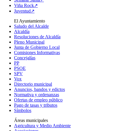
Viña Rock↗
Juventud↗
El Ayuntamiento
Saludo del Alcalde
Alcaldía
Resoluciones de Alcaldía
Pleno Municipal
Junta de Gobierno Local
Comisiones Informativas
Concejalías
PP
PSOE
SPV
Vox
Directorio municipal
Anuncios, bandos y edictos
Normativa y ordenanzas
Ofertas de empleo público
Pago de tasas y tributos
Símbolos
Áreas municipales
Agricultura y Medio Ambiente
Asociaciones