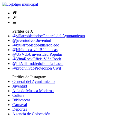
💬
🔎
☰
Perfiles de X
@villarrobledodoc
General del Ayuntamiento
@juventudvdo
Juventud
@bitllarrobledo
bitllarrobledo
@bibliotecasvdo
Bibliotecas
@UPVdo
Universidad Popular
@VinaRockOficial
Viña Rock
@PLVillarrobledo
Policía Local
@procivilvdo
Protección Civil
Perfiles de Instagram
General del Ayuntamiento
Juventud
Aula de Música Moderna
Cultura
Bibliotecas
Carnaval
Deportes
Agencia de Colocación