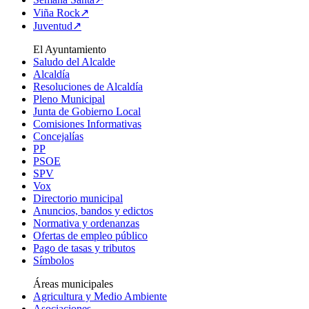
Viña Rock↗
Juventud↗
El Ayuntamiento
Saludo del Alcalde
Alcaldía
Resoluciones de Alcaldía
Pleno Municipal
Junta de Gobierno Local
Comisiones Informativas
Concejalías
PP
PSOE
SPV
Vox
Directorio municipal
Anuncios, bandos y edictos
Normativa y ordenanzas
Ofertas de empleo público
Pago de tasas y tributos
Símbolos
Áreas municipales
Agricultura y Medio Ambiente
Asociaciones