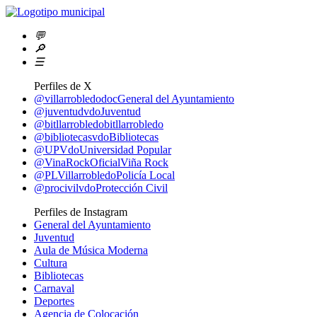
💬
🔎
☰
Perfiles de X
@villarrobledodoc
General del Ayuntamiento
@juventudvdo
Juventud
@bitllarrobledo
bitllarrobledo
@bibliotecasvdo
Bibliotecas
@UPVdo
Universidad Popular
@VinaRockOficial
Viña Rock
@PLVillarrobledo
Policía Local
@procivilvdo
Protección Civil
Perfiles de Instagram
General del Ayuntamiento
Juventud
Aula de Música Moderna
Cultura
Bibliotecas
Carnaval
Deportes
Agencia de Colocación