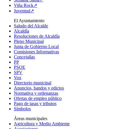
Viña Rock↗
Juventud↗
El Ayuntamiento
Saludo del Alcalde
Alcaldía
Resoluciones de Alcaldía
Pleno Municipal
Junta de Gobierno Local
Comisiones Informativas
Concejalías
PP
PSOE
SPV
Vox
Directorio municipal
Anuncios, bandos y edictos
Normativa y ordenanzas
Ofertas de empleo público
Pago de tasas y tributos
Símbolos
Áreas municipales
Agricultura y Medio Ambiente
Asociaciones