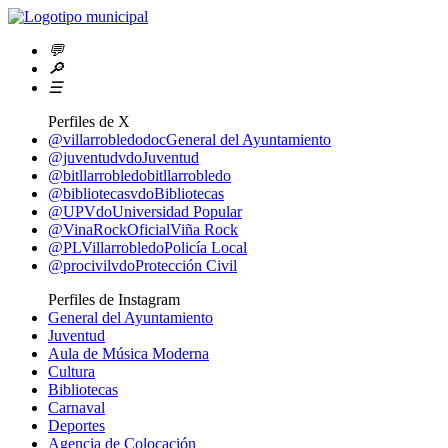
💬
🔎
☰
Perfiles de X
@villarrobledodoc
General del Ayuntamiento
@juventudvdo
Juventud
@bitllarrobledo
bitllarrobledo
@bibliotecasvdo
Bibliotecas
@UPVdo
Universidad Popular
@VinaRockOficial
Viña Rock
@PLVillarrobledo
Policía Local
@procivilvdo
Protección Civil
Perfiles de Instagram
General del Ayuntamiento
Juventud
Aula de Música Moderna
Cultura
Bibliotecas
Carnaval
Deportes
Agencia de Colocación