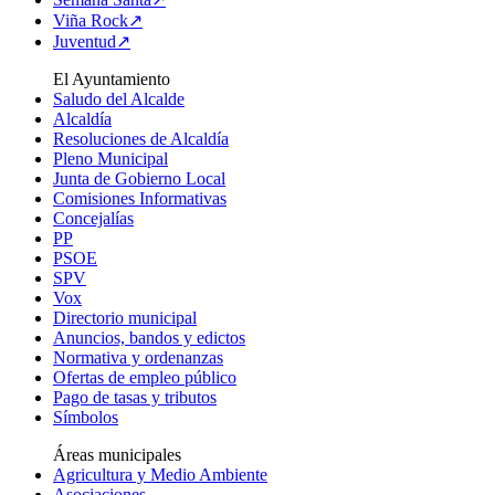
Viña Rock↗
Juventud↗
El Ayuntamiento
Saludo del Alcalde
Alcaldía
Resoluciones de Alcaldía
Pleno Municipal
Junta de Gobierno Local
Comisiones Informativas
Concejalías
PP
PSOE
SPV
Vox
Directorio municipal
Anuncios, bandos y edictos
Normativa y ordenanzas
Ofertas de empleo público
Pago de tasas y tributos
Símbolos
Áreas municipales
Agricultura y Medio Ambiente
Asociaciones