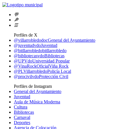
💬
🔎
☰
Perfiles de X
@villarrobledodoc
General del Ayuntamiento
@juventudvdo
Juventud
@bitllarrobledo
bitllarrobledo
@bibliotecasvdo
Bibliotecas
@UPVdo
Universidad Popular
@VinaRockOficial
Viña Rock
@PLVillarrobledo
Policía Local
@procivilvdo
Protección Civil
Perfiles de Instagram
General del Ayuntamiento
Juventud
Aula de Música Moderna
Cultura
Bibliotecas
Carnaval
Deportes
Agencia de Colocación