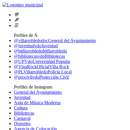
💬
🔎
☰
Perfiles de X
@villarrobledodoc
General del Ayuntamiento
@juventudvdo
Juventud
@bitllarrobledo
bitllarrobledo
@bibliotecasvdo
Bibliotecas
@UPVdo
Universidad Popular
@VinaRockOficial
Viña Rock
@PLVillarrobledo
Policía Local
@procivilvdo
Protección Civil
Perfiles de Instagram
General del Ayuntamiento
Juventud
Aula de Música Moderna
Cultura
Bibliotecas
Carnaval
Deportes
Agencia de Colocación