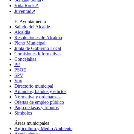
Viña Rock↗
Juventud↗
El Ayuntamiento
Saludo del Alcalde
Alcaldía
Resoluciones de Alcaldía
Pleno Municipal
Junta de Gobierno Local
Comisiones Informativas
Concejalías
PP
PSOE
SPV
Vox
Directorio municipal
Anuncios, bandos y edictos
Normativa y ordenanzas
Ofertas de empleo público
Pago de tasas y tributos
Símbolos
Áreas municipales
Agricultura y Medio Ambiente
Asociaciones