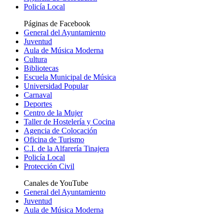
Policía Local
Páginas de Facebook
General del Ayuntamiento
Juventud
Aula de Música Moderna
Cultura
Bibliotecas
Escuela Municipal de Música
Universidad Popular
Carnaval
Deportes
Centro de la Mujer
Taller de Hostelería y Cocina
Agencia de Colocación
Oficina de Turismo
C.I. de la Alfarería Tinajera
Policía Local
Protección Civil
Canales de YouTube
General del Ayuntamiento
Juventud
Aula de Música Moderna