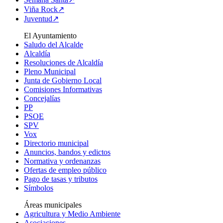
Viña Rock↗
Juventud↗
El Ayuntamiento
Saludo del Alcalde
Alcaldía
Resoluciones de Alcaldía
Pleno Municipal
Junta de Gobierno Local
Comisiones Informativas
Concejalías
PP
PSOE
SPV
Vox
Directorio municipal
Anuncios, bandos y edictos
Normativa y ordenanzas
Ofertas de empleo público
Pago de tasas y tributos
Símbolos
Áreas municipales
Agricultura y Medio Ambiente
Asociaciones