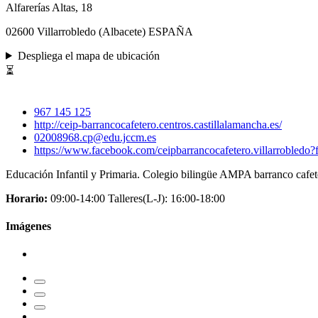
Alfarerías Altas, 18
02600 Villarrobledo (Albacete) ESPAÑA
Despliega el mapa de ubicación
⏳
967 145 125
http://ceip-barrancocafetero.centros.castillalamancha.es/
02008968.cp@edu.jccm.es
https://www.facebook.com/ceipbarrancocafetero.villarrobledo?f
Educación Infantil y Primaria. Colegio bilingüe AMPA barranco cafet
Horario:
09:00-14:00 Talleres(L-J): 16:00-18:00
Imágenes