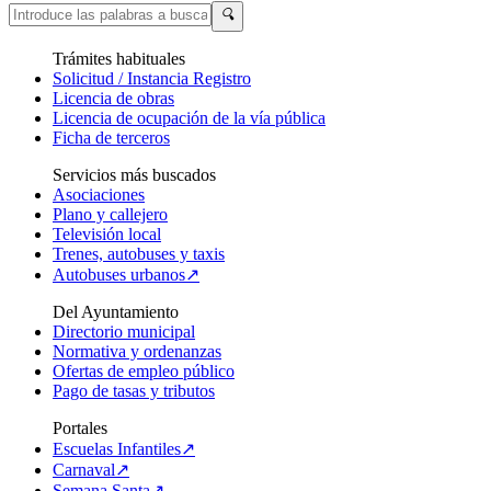
🔍
Trámites habituales
Solicitud / Instancia Registro
Licencia de obras
Licencia de ocupación de la vía pública
Ficha de terceros
Servicios más buscados
Asociaciones
Plano y callejero
Televisión local
Trenes, autobuses y taxis
Autobuses urbanos↗
Del Ayuntamiento
Directorio municipal
Normativa y ordenanzas
Ofertas de empleo público
Pago de tasas y tributos
Portales
Escuelas Infantiles↗
Carnaval↗
Semana Santa↗