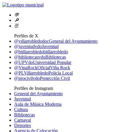
💬
🔎
☰
Perfiles de X
@villarrobledodoc
General del Ayuntamiento
@juventudvdo
Juventud
@bitllarrobledo
bitllarrobledo
@bibliotecasvdo
Bibliotecas
@UPVdo
Universidad Popular
@VinaRockOficial
Viña Rock
@PLVillarrobledo
Policía Local
@procivilvdo
Protección Civil
Perfiles de Instagram
General del Ayuntamiento
Juventud
Aula de Música Moderna
Cultura
Bibliotecas
Carnaval
Deportes
Agencia de Colocación