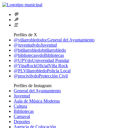
💬
🔎
☰
Perfiles de X
@villarrobledodoc
General del Ayuntamiento
@juventudvdo
Juventud
@bitllarrobledo
bitllarrobledo
@bibliotecasvdo
Bibliotecas
@UPVdo
Universidad Popular
@VinaRockOficial
Viña Rock
@PLVillarrobledo
Policía Local
@procivilvdo
Protección Civil
Perfiles de Instagram
General del Ayuntamiento
Juventud
Aula de Música Moderna
Cultura
Bibliotecas
Carnaval
Deportes
Agencia de Colocación