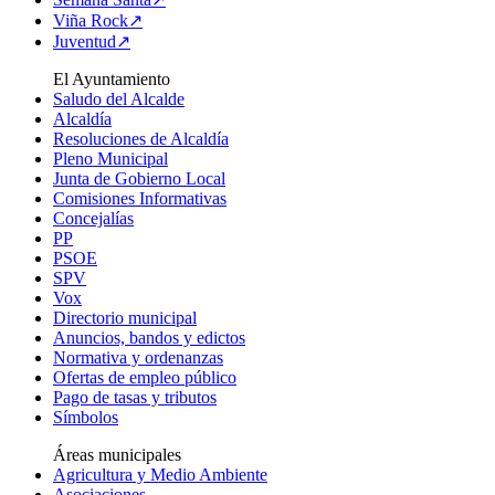
Viña Rock↗
Juventud↗
El Ayuntamiento
Saludo del Alcalde
Alcaldía
Resoluciones de Alcaldía
Pleno Municipal
Junta de Gobierno Local
Comisiones Informativas
Concejalías
PP
PSOE
SPV
Vox
Directorio municipal
Anuncios, bandos y edictos
Normativa y ordenanzas
Ofertas de empleo público
Pago de tasas y tributos
Símbolos
Áreas municipales
Agricultura y Medio Ambiente
Asociaciones