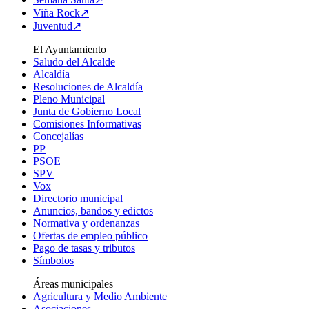
Viña Rock↗
Juventud↗
El Ayuntamiento
Saludo del Alcalde
Alcaldía
Resoluciones de Alcaldía
Pleno Municipal
Junta de Gobierno Local
Comisiones Informativas
Concejalías
PP
PSOE
SPV
Vox
Directorio municipal
Anuncios, bandos y edictos
Normativa y ordenanzas
Ofertas de empleo público
Pago de tasas y tributos
Símbolos
Áreas municipales
Agricultura y Medio Ambiente
Asociaciones