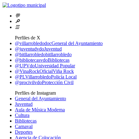
💬
🔎
☰
Perfiles de X
@villarrobledodoc
General del Ayuntamiento
@juventudvdo
Juventud
@bitllarrobledo
bitllarrobledo
@bibliotecasvdo
Bibliotecas
@UPVdo
Universidad Popular
@VinaRockOficial
Viña Rock
@PLVillarrobledo
Policía Local
@procivilvdo
Protección Civil
Perfiles de Instagram
General del Ayuntamiento
Juventud
Aula de Música Moderna
Cultura
Bibliotecas
Carnaval
Deportes
Agencia de Colocación