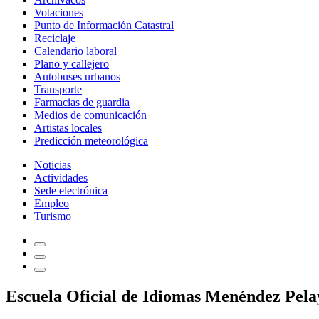
Votaciones
Punto de Información Catastral
Reciclaje
Calendario laboral
Plano y callejero
Autobuses urbanos
Transporte
Farmacias de guardia
Medios de comunicación
Artistas locales
Predicción meteorológica
Noticias
Actividades
Sede electrónica
Empleo
Turismo
Escuela Oficial de Idiomas Menéndez Pela