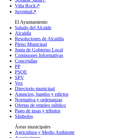
Viña Rock↗
Juventud↗
El Ayuntamiento
Saludo del Alcalde
Alcaldía
Resoluciones de Alcaldía
Pleno Municipal
Junta de Gobierno Local
Comisiones Informativas
Concejalías
PP
PSOE
SPV
Vox
Directorio municipal
Anuncios, bandos y edictos
Normativa y ordenanzas
Ofertas de empleo público
Pago de tasas y tributos
Símbolos
Áreas municipales
Agricultura y Medio Ambiente
Asociaciones