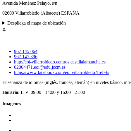
Avenida Menénez Pelayo, s/n
02600 Villarrobledo (Albacete) ESPAÑA
Despliega el mapa de ubicación
⏳
967 145 064
967 147 396
http://eoi-villarrobledo.centros.castillalamancha.es
02004471.eoi@edu.jccm.es
https://www.facebook.com/eoi.villarrobledo?fref=ts
Enseñanza de idiomas (inglés, francés, alemán) en niveles básico, in
Horario:
L-V: 09:00 - 14:00 y 16:00 - 21:00
Imágenes