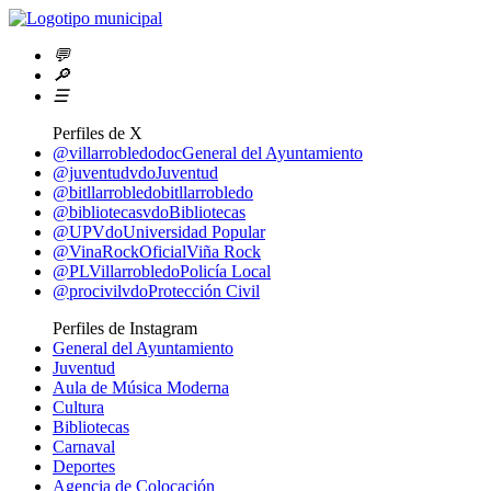
💬
🔎
☰
Perfiles de X
@villarrobledodoc
General del Ayuntamiento
@juventudvdo
Juventud
@bitllarrobledo
bitllarrobledo
@bibliotecasvdo
Bibliotecas
@UPVdo
Universidad Popular
@VinaRockOficial
Viña Rock
@PLVillarrobledo
Policía Local
@procivilvdo
Protección Civil
Perfiles de Instagram
General del Ayuntamiento
Juventud
Aula de Música Moderna
Cultura
Bibliotecas
Carnaval
Deportes
Agencia de Colocación