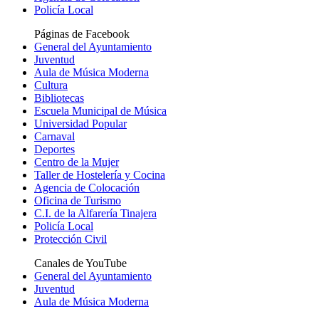
Policía Local
Páginas de Facebook
General del Ayuntamiento
Juventud
Aula de Música Moderna
Cultura
Bibliotecas
Escuela Municipal de Música
Universidad Popular
Carnaval
Deportes
Centro de la Mujer
Taller de Hostelería y Cocina
Agencia de Colocación
Oficina de Turismo
C.I. de la Alfarería Tinajera
Policía Local
Protección Civil
Canales de YouTube
General del Ayuntamiento
Juventud
Aula de Música Moderna