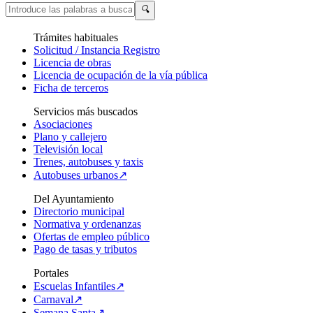
🔍
Trámites habituales
Solicitud / Instancia Registro
Licencia de obras
Licencia de ocupación de la vía pública
Ficha de terceros
Servicios más buscados
Asociaciones
Plano y callejero
Televisión local
Trenes, autobuses y taxis
Autobuses urbanos↗
Del Ayuntamiento
Directorio municipal
Normativa y ordenanzas
Ofertas de empleo público
Pago de tasas y tributos
Portales
Escuelas Infantiles↗
Carnaval↗
Semana Santa↗