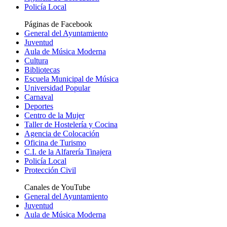
Policía Local
Páginas de Facebook
General del Ayuntamiento
Juventud
Aula de Música Moderna
Cultura
Bibliotecas
Escuela Municipal de Música
Universidad Popular
Carnaval
Deportes
Centro de la Mujer
Taller de Hostelería y Cocina
Agencia de Colocación
Oficina de Turismo
C.I. de la Alfarería Tinajera
Policía Local
Protección Civil
Canales de YouTube
General del Ayuntamiento
Juventud
Aula de Música Moderna