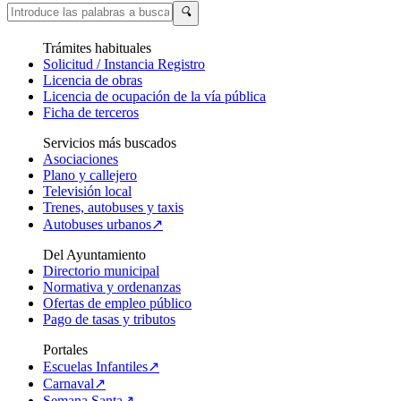
🔍
Trámites habituales
Solicitud / Instancia Registro
Licencia de obras
Licencia de ocupación de la vía pública
Ficha de terceros
Servicios más buscados
Asociaciones
Plano y callejero
Televisión local
Trenes, autobuses y taxis
Autobuses urbanos↗
Del Ayuntamiento
Directorio municipal
Normativa y ordenanzas
Ofertas de empleo público
Pago de tasas y tributos
Portales
Escuelas Infantiles↗
Carnaval↗
Semana Santa↗