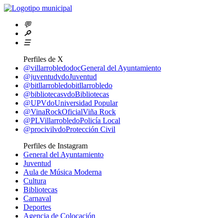
💬
🔎
☰
Perfiles de X
@villarrobledodoc
General del Ayuntamiento
@juventudvdo
Juventud
@bitllarrobledo
bitllarrobledo
@bibliotecasvdo
Bibliotecas
@UPVdo
Universidad Popular
@VinaRockOficial
Viña Rock
@PLVillarrobledo
Policía Local
@procivilvdo
Protección Civil
Perfiles de Instagram
General del Ayuntamiento
Juventud
Aula de Música Moderna
Cultura
Bibliotecas
Carnaval
Deportes
Agencia de Colocación