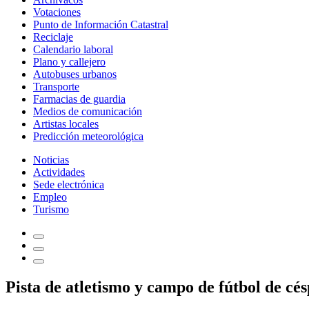
Votaciones
Punto de Información Catastral
Reciclaje
Calendario laboral
Plano y callejero
Autobuses urbanos
Transporte
Farmacias de guardia
Medios de comunicación
Artistas locales
Predicción meteorológica
Noticias
Actividades
Sede electrónica
Empleo
Turismo
Pista de atletismo y campo de fútbol de cé