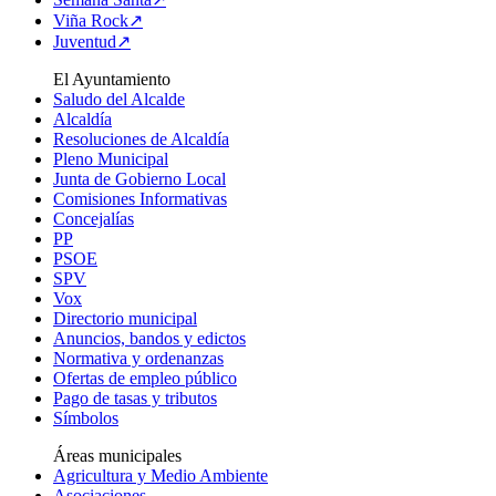
Viña Rock↗
Juventud↗
El Ayuntamiento
Saludo del Alcalde
Alcaldía
Resoluciones de Alcaldía
Pleno Municipal
Junta de Gobierno Local
Comisiones Informativas
Concejalías
PP
PSOE
SPV
Vox
Directorio municipal
Anuncios, bandos y edictos
Normativa y ordenanzas
Ofertas de empleo público
Pago de tasas y tributos
Símbolos
Áreas municipales
Agricultura y Medio Ambiente
Asociaciones