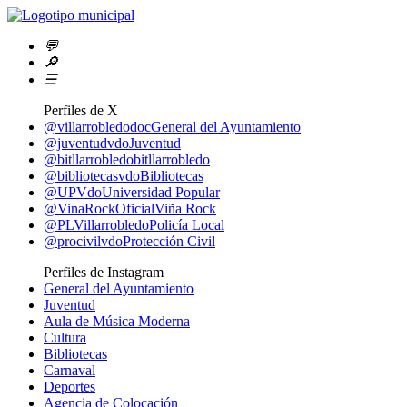
💬
🔎
☰
Perfiles de X
@villarrobledodoc
General del Ayuntamiento
@juventudvdo
Juventud
@bitllarrobledo
bitllarrobledo
@bibliotecasvdo
Bibliotecas
@UPVdo
Universidad Popular
@VinaRockOficial
Viña Rock
@PLVillarrobledo
Policía Local
@procivilvdo
Protección Civil
Perfiles de Instagram
General del Ayuntamiento
Juventud
Aula de Música Moderna
Cultura
Bibliotecas
Carnaval
Deportes
Agencia de Colocación