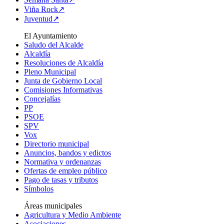
Viña Rock↗
Juventud↗
El Ayuntamiento
Saludo del Alcalde
Alcaldía
Resoluciones de Alcaldía
Pleno Municipal
Junta de Gobierno Local
Comisiones Informativas
Concejalías
PP
PSOE
SPV
Vox
Directorio municipal
Anuncios, bandos y edictos
Normativa y ordenanzas
Ofertas de empleo público
Pago de tasas y tributos
Símbolos
Áreas municipales
Agricultura y Medio Ambiente
Asociaciones