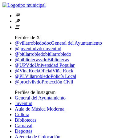
💬
🔎
☰
Perfiles de X
@villarrobledodoc
General del Ayuntamiento
@juventudvdo
Juventud
@bitllarrobledo
bitllarrobledo
@bibliotecasvdo
Bibliotecas
@UPVdo
Universidad Popular
@VinaRockOficial
Viña Rock
@PLVillarrobledo
Policía Local
@procivilvdo
Protección Civil
Perfiles de Instagram
General del Ayuntamiento
Juventud
Aula de Música Moderna
Cultura
Bibliotecas
Carnaval
Deportes
Agencia de Colocación