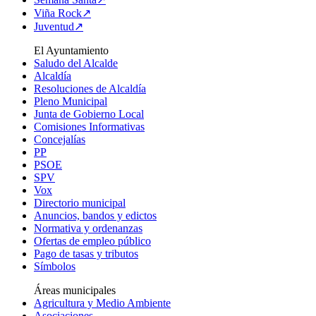
Viña Rock↗
Juventud↗
El Ayuntamiento
Saludo del Alcalde
Alcaldía
Resoluciones de Alcaldía
Pleno Municipal
Junta de Gobierno Local
Comisiones Informativas
Concejalías
PP
PSOE
SPV
Vox
Directorio municipal
Anuncios, bandos y edictos
Normativa y ordenanzas
Ofertas de empleo público
Pago de tasas y tributos
Símbolos
Áreas municipales
Agricultura y Medio Ambiente
Asociaciones