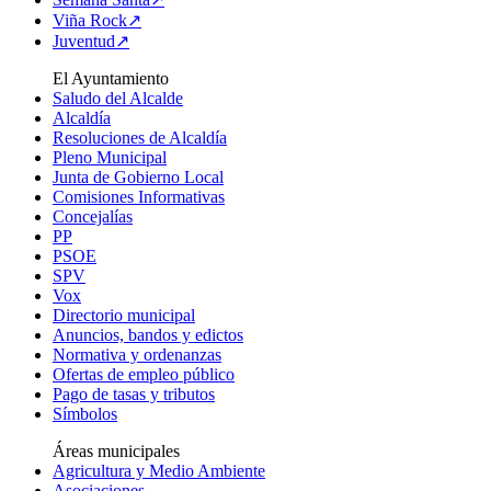
Viña Rock↗
Juventud↗
El Ayuntamiento
Saludo del Alcalde
Alcaldía
Resoluciones de Alcaldía
Pleno Municipal
Junta de Gobierno Local
Comisiones Informativas
Concejalías
PP
PSOE
SPV
Vox
Directorio municipal
Anuncios, bandos y edictos
Normativa y ordenanzas
Ofertas de empleo público
Pago de tasas y tributos
Símbolos
Áreas municipales
Agricultura y Medio Ambiente
Asociaciones