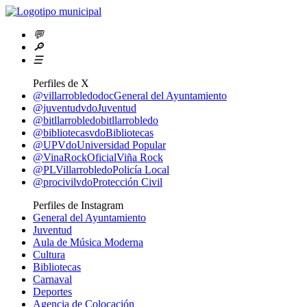
💬
🔎
☰
Perfiles de X
@villarrobledodoc
General del Ayuntamiento
@juventudvdo
Juventud
@bitllarrobledo
bitllarrobledo
@bibliotecasvdo
Bibliotecas
@UPVdo
Universidad Popular
@VinaRockOficial
Viña Rock
@PLVillarrobledo
Policía Local
@procivilvdo
Protección Civil
Perfiles de Instagram
General del Ayuntamiento
Juventud
Aula de Música Moderna
Cultura
Bibliotecas
Carnaval
Deportes
Agencia de Colocación