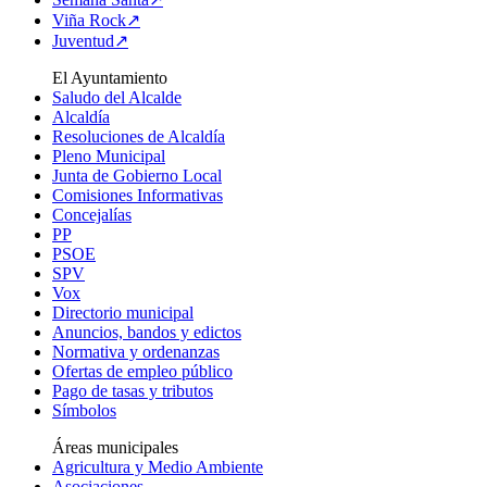
Viña Rock↗
Juventud↗
El Ayuntamiento
Saludo del Alcalde
Alcaldía
Resoluciones de Alcaldía
Pleno Municipal
Junta de Gobierno Local
Comisiones Informativas
Concejalías
PP
PSOE
SPV
Vox
Directorio municipal
Anuncios, bandos y edictos
Normativa y ordenanzas
Ofertas de empleo público
Pago de tasas y tributos
Símbolos
Áreas municipales
Agricultura y Medio Ambiente
Asociaciones