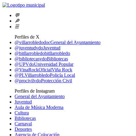
💬
🔎
☰
Perfiles de X
@villarrobledodoc
General del Ayuntamiento
@juventudvdo
Juventud
@bitllarrobledo
bitllarrobledo
@bibliotecasvdo
Bibliotecas
@UPVdo
Universidad Popular
@VinaRockOficial
Viña Rock
@PLVillarrobledo
Policía Local
@procivilvdo
Protección Civil
Perfiles de Instagram
General del Ayuntamiento
Juventud
Aula de Música Moderna
Cultura
Bibliotecas
Carnaval
Deportes
Agencia de Colocación