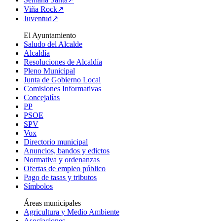
Viña Rock↗
Juventud↗
El Ayuntamiento
Saludo del Alcalde
Alcaldía
Resoluciones de Alcaldía
Pleno Municipal
Junta de Gobierno Local
Comisiones Informativas
Concejalías
PP
PSOE
SPV
Vox
Directorio municipal
Anuncios, bandos y edictos
Normativa y ordenanzas
Ofertas de empleo público
Pago de tasas y tributos
Símbolos
Áreas municipales
Agricultura y Medio Ambiente
Asociaciones