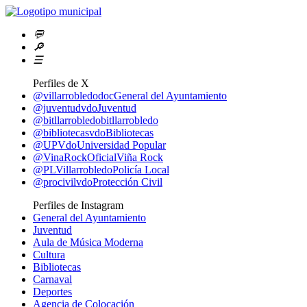
💬
🔎
☰
Perfiles de X
@villarrobledodoc
General del Ayuntamiento
@juventudvdo
Juventud
@bitllarrobledo
bitllarrobledo
@bibliotecasvdo
Bibliotecas
@UPVdo
Universidad Popular
@VinaRockOficial
Viña Rock
@PLVillarrobledo
Policía Local
@procivilvdo
Protección Civil
Perfiles de Instagram
General del Ayuntamiento
Juventud
Aula de Música Moderna
Cultura
Bibliotecas
Carnaval
Deportes
Agencia de Colocación