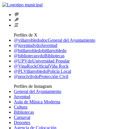
💬
🔎
☰
Perfiles de X
@villarrobledodoc
General del Ayuntamiento
@juventudvdo
Juventud
@bitllarrobledo
bitllarrobledo
@bibliotecasvdo
Bibliotecas
@UPVdo
Universidad Popular
@VinaRockOficial
Viña Rock
@PLVillarrobledo
Policía Local
@procivilvdo
Protección Civil
Perfiles de Instagram
General del Ayuntamiento
Juventud
Aula de Música Moderna
Cultura
Bibliotecas
Carnaval
Deportes
Agencia de Colocación