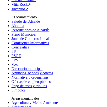
Viña Rock↗
Juventud↗
El Ayuntamiento
Saludo del Alcalde
Alcaldía
Resoluciones de Alcaldía
Pleno Municipal
Junta de Gobierno Local
Comisiones Informativas
Concejalías
PP
PSOE
SPV
Vox
Directorio municipal
Anuncios, bandos y edictos
Normativa y ordenanzas
Ofertas de empleo público
Pago de tasas y tributos
Símbolos
Áreas municipales
Agricultura y Medio Ambiente
Asociaciones