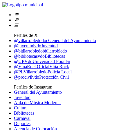
💬
🔎
☰
Perfiles de X
@villarrobledodoc
General del Ayuntamiento
@juventudvdo
Juventud
@bitllarrobledo
bitllarrobledo
@bibliotecasvdo
Bibliotecas
@UPVdo
Universidad Popular
@VinaRockOficial
Viña Rock
@PLVillarrobledo
Policía Local
@procivilvdo
Protección Civil
Perfiles de Instagram
General del Ayuntamiento
Juventud
Aula de Música Moderna
Cultura
Bibliotecas
Carnaval
Deportes
Agencia de Colocación