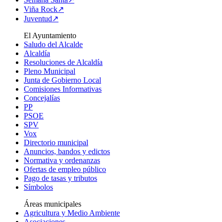
Viña Rock↗
Juventud↗
El Ayuntamiento
Saludo del Alcalde
Alcaldía
Resoluciones de Alcaldía
Pleno Municipal
Junta de Gobierno Local
Comisiones Informativas
Concejalías
PP
PSOE
SPV
Vox
Directorio municipal
Anuncios, bandos y edictos
Normativa y ordenanzas
Ofertas de empleo público
Pago de tasas y tributos
Símbolos
Áreas municipales
Agricultura y Medio Ambiente
Asociaciones