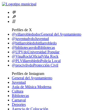
💬
🔎
☰
Perfiles de X
@villarrobledodoc
General del Ayuntamiento
@juventudvdo
Juventud
@bitllarrobledo
bitllarrobledo
@bibliotecasvdo
Bibliotecas
@UPVdo
Universidad Popular
@VinaRockOficial
Viña Rock
@PLVillarrobledo
Policía Local
@procivilvdo
Protección Civil
Perfiles de Instagram
General del Ayuntamiento
Juventud
Aula de Música Moderna
Cultura
Bibliotecas
Carnaval
Deportes
Agencia de Colocación