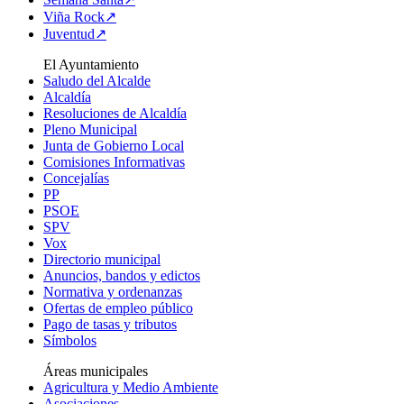
Viña Rock↗
Juventud↗
El Ayuntamiento
Saludo del Alcalde
Alcaldía
Resoluciones de Alcaldía
Pleno Municipal
Junta de Gobierno Local
Comisiones Informativas
Concejalías
PP
PSOE
SPV
Vox
Directorio municipal
Anuncios, bandos y edictos
Normativa y ordenanzas
Ofertas de empleo público
Pago de tasas y tributos
Símbolos
Áreas municipales
Agricultura y Medio Ambiente
Asociaciones