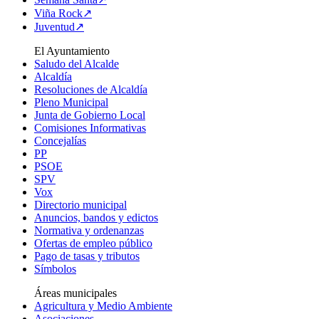
Viña Rock↗
Juventud↗
El Ayuntamiento
Saludo del Alcalde
Alcaldía
Resoluciones de Alcaldía
Pleno Municipal
Junta de Gobierno Local
Comisiones Informativas
Concejalías
PP
PSOE
SPV
Vox
Directorio municipal
Anuncios, bandos y edictos
Normativa y ordenanzas
Ofertas de empleo público
Pago de tasas y tributos
Símbolos
Áreas municipales
Agricultura y Medio Ambiente
Asociaciones