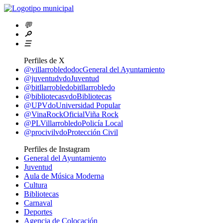
💬
🔎
☰
Perfiles de X
@villarrobledodoc
General del Ayuntamiento
@juventudvdo
Juventud
@bitllarrobledo
bitllarrobledo
@bibliotecasvdo
Bibliotecas
@UPVdo
Universidad Popular
@VinaRockOficial
Viña Rock
@PLVillarrobledo
Policía Local
@procivilvdo
Protección Civil
Perfiles de Instagram
General del Ayuntamiento
Juventud
Aula de Música Moderna
Cultura
Bibliotecas
Carnaval
Deportes
Agencia de Colocación