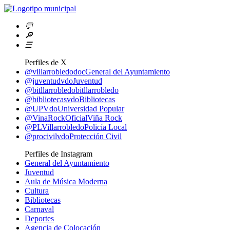
💬
🔎
☰
Perfiles de X
@villarrobledodoc
General del Ayuntamiento
@juventudvdo
Juventud
@bitllarrobledo
bitllarrobledo
@bibliotecasvdo
Bibliotecas
@UPVdo
Universidad Popular
@VinaRockOficial
Viña Rock
@PLVillarrobledo
Policía Local
@procivilvdo
Protección Civil
Perfiles de Instagram
General del Ayuntamiento
Juventud
Aula de Música Moderna
Cultura
Bibliotecas
Carnaval
Deportes
Agencia de Colocación