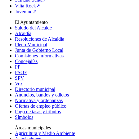
Viña Rock↗
Juventud↗
El Ayuntamiento
Saludo del Alcalde
Alcaldía
Resoluciones de Alcaldía
Pleno Municipal
Junta de Gobierno Local
Comisiones Informativas
Concejalías
PP
PSOE
SPV
Vox
Directorio municipal
Anuncios, bandos y edictos
Normativa y ordenanzas
Ofertas de empleo público
Pago de tasas y tributos
Símbolos
Áreas municipales
Agricultura y Medio Ambiente
Asociaciones