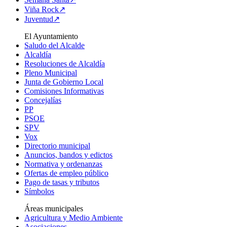
Viña Rock↗
Juventud↗
El Ayuntamiento
Saludo del Alcalde
Alcaldía
Resoluciones de Alcaldía
Pleno Municipal
Junta de Gobierno Local
Comisiones Informativas
Concejalías
PP
PSOE
SPV
Vox
Directorio municipal
Anuncios, bandos y edictos
Normativa y ordenanzas
Ofertas de empleo público
Pago de tasas y tributos
Símbolos
Áreas municipales
Agricultura y Medio Ambiente
Asociaciones