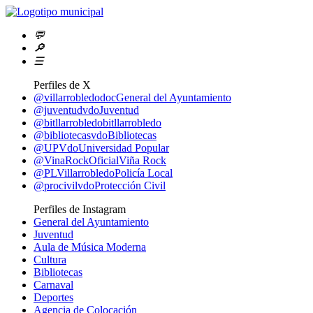
💬
🔎
☰
Perfiles de X
@villarrobledodoc
General del Ayuntamiento
@juventudvdo
Juventud
@bitllarrobledo
bitllarrobledo
@bibliotecasvdo
Bibliotecas
@UPVdo
Universidad Popular
@VinaRockOficial
Viña Rock
@PLVillarrobledo
Policía Local
@procivilvdo
Protección Civil
Perfiles de Instagram
General del Ayuntamiento
Juventud
Aula de Música Moderna
Cultura
Bibliotecas
Carnaval
Deportes
Agencia de Colocación