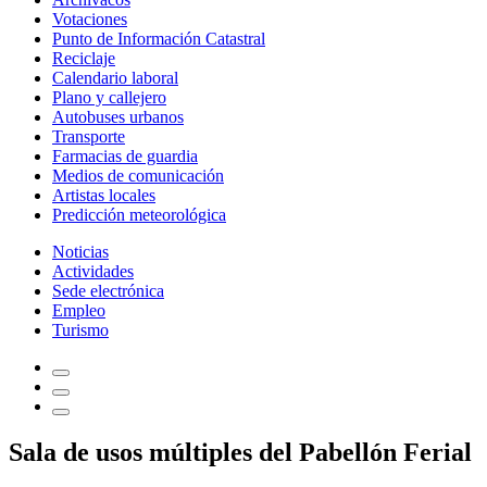
Votaciones
Punto de Información Catastral
Reciclaje
Calendario laboral
Plano y callejero
Autobuses urbanos
Transporte
Farmacias de guardia
Medios de comunicación
Artistas locales
Predicción meteorológica
Noticias
Actividades
Sede electrónica
Empleo
Turismo
Sala de usos múltiples del Pabellón Ferial