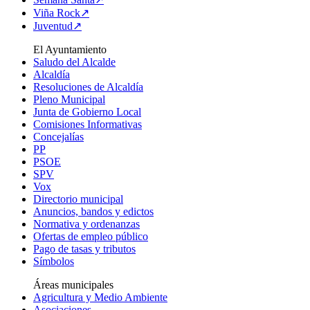
Viña Rock↗
Juventud↗
El Ayuntamiento
Saludo del Alcalde
Alcaldía
Resoluciones de Alcaldía
Pleno Municipal
Junta de Gobierno Local
Comisiones Informativas
Concejalías
PP
PSOE
SPV
Vox
Directorio municipal
Anuncios, bandos y edictos
Normativa y ordenanzas
Ofertas de empleo público
Pago de tasas y tributos
Símbolos
Áreas municipales
Agricultura y Medio Ambiente
Asociaciones