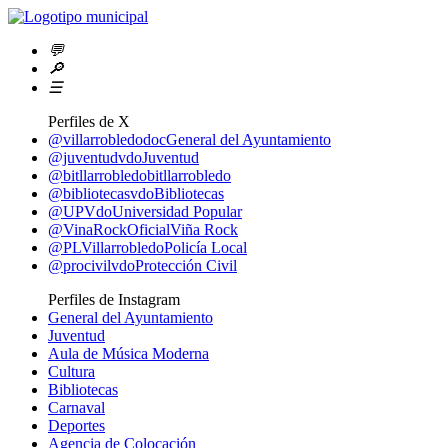
💬
🔎
☰
Perfiles de X
@villarrobledodoc
General del Ayuntamiento
@juventudvdo
Juventud
@bitllarrobledo
bitllarrobledo
@bibliotecasvdo
Bibliotecas
@UPVdo
Universidad Popular
@VinaRockOficial
Viña Rock
@PLVillarrobledo
Policía Local
@procivilvdo
Protección Civil
Perfiles de Instagram
General del Ayuntamiento
Juventud
Aula de Música Moderna
Cultura
Bibliotecas
Carnaval
Deportes
Agencia de Colocación