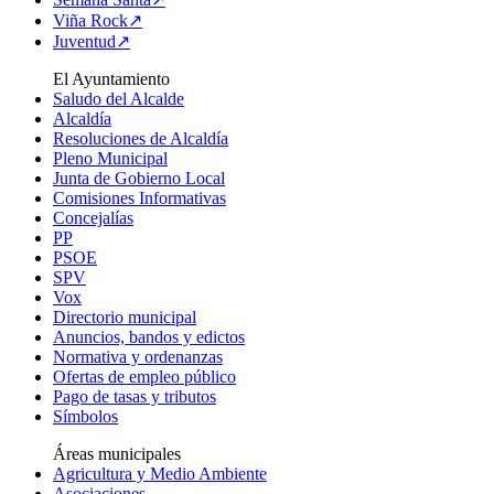
Viña Rock↗
Juventud↗
El Ayuntamiento
Saludo del Alcalde
Alcaldía
Resoluciones de Alcaldía
Pleno Municipal
Junta de Gobierno Local
Comisiones Informativas
Concejalías
PP
PSOE
SPV
Vox
Directorio municipal
Anuncios, bandos y edictos
Normativa y ordenanzas
Ofertas de empleo público
Pago de tasas y tributos
Símbolos
Áreas municipales
Agricultura y Medio Ambiente
Asociaciones