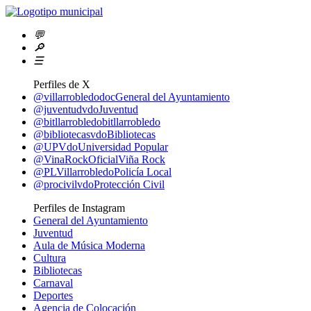
💬
🔎
☰
Perfiles de X
@villarrobledodoc
General del Ayuntamiento
@juventudvdo
Juventud
@bitllarrobledo
bitllarrobledo
@bibliotecasvdo
Bibliotecas
@UPVdo
Universidad Popular
@VinaRockOficial
Viña Rock
@PLVillarrobledo
Policía Local
@procivilvdo
Protección Civil
Perfiles de Instagram
General del Ayuntamiento
Juventud
Aula de Música Moderna
Cultura
Bibliotecas
Carnaval
Deportes
Agencia de Colocación