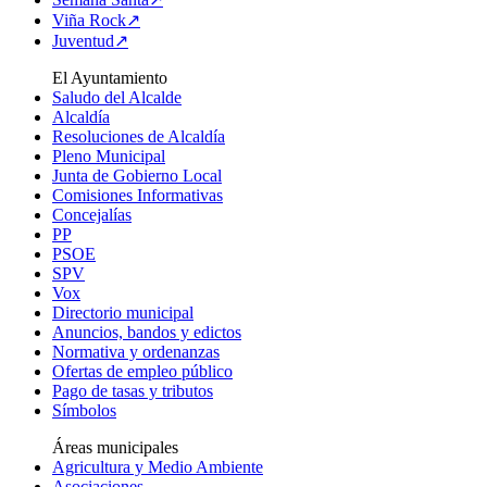
Viña Rock↗
Juventud↗
El Ayuntamiento
Saludo del Alcalde
Alcaldía
Resoluciones de Alcaldía
Pleno Municipal
Junta de Gobierno Local
Comisiones Informativas
Concejalías
PP
PSOE
SPV
Vox
Directorio municipal
Anuncios, bandos y edictos
Normativa y ordenanzas
Ofertas de empleo público
Pago de tasas y tributos
Símbolos
Áreas municipales
Agricultura y Medio Ambiente
Asociaciones