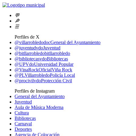
💬
🔎
☰
Perfiles de X
@villarrobledodoc
General del Ayuntamiento
@juventudvdo
Juventud
@bitllarrobledo
bitllarrobledo
@bibliotecasvdo
Bibliotecas
@UPVdo
Universidad Popular
@VinaRockOficial
Viña Rock
@PLVillarrobledo
Policía Local
@procivilvdo
Protección Civil
Perfiles de Instagram
General del Ayuntamiento
Juventud
Aula de Música Moderna
Cultura
Bibliotecas
Carnaval
Deportes
Agencia de Colocación