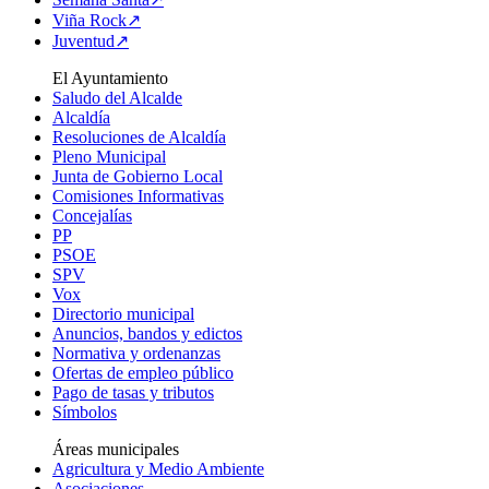
Viña Rock↗
Juventud↗
El Ayuntamiento
Saludo del Alcalde
Alcaldía
Resoluciones de Alcaldía
Pleno Municipal
Junta de Gobierno Local
Comisiones Informativas
Concejalías
PP
PSOE
SPV
Vox
Directorio municipal
Anuncios, bandos y edictos
Normativa y ordenanzas
Ofertas de empleo público
Pago de tasas y tributos
Símbolos
Áreas municipales
Agricultura y Medio Ambiente
Asociaciones