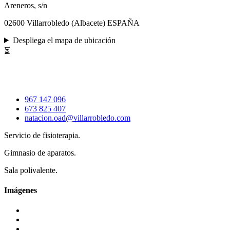
Areneros, s/n
02600 Villarrobledo (Albacete) ESPAÑA
Despliega el mapa de ubicación
⏳
967 147 096
673 825 407
natacion.oad@villarrobledo.com
Servicio de fisioterapia.
Gimnasio de aparatos.
Sala polivalente.
Imágenes