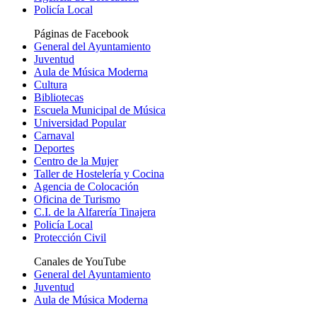
Policía Local
Páginas de Facebook
General del Ayuntamiento
Juventud
Aula de Música Moderna
Cultura
Bibliotecas
Escuela Municipal de Música
Universidad Popular
Carnaval
Deportes
Centro de la Mujer
Taller de Hostelería y Cocina
Agencia de Colocación
Oficina de Turismo
C.I. de la Alfarería Tinajera
Policía Local
Protección Civil
Canales de YouTube
General del Ayuntamiento
Juventud
Aula de Música Moderna