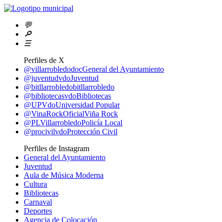
💬
🔎
☰
Perfiles de X
@villarrobledodoc
General del Ayuntamiento
@juventudvdo
Juventud
@bitllarrobledo
bitllarrobledo
@bibliotecasvdo
Bibliotecas
@UPVdo
Universidad Popular
@VinaRockOficial
Viña Rock
@PLVillarrobledo
Policía Local
@procivilvdo
Protección Civil
Perfiles de Instagram
General del Ayuntamiento
Juventud
Aula de Música Moderna
Cultura
Bibliotecas
Carnaval
Deportes
Agencia de Colocación