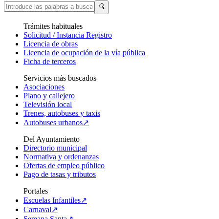
🔍
Trámites habituales
Solicitud / Instancia Registro
Licencia de obras
Licencia de ocupación de la vía pública
Ficha de terceros
Servicios más buscados
Asociaciones
Plano y callejero
Televisión local
Trenes, autobuses y taxis
Autobuses urbanos↗
Del Ayuntamiento
Directorio municipal
Normativa y ordenanzas
Ofertas de empleo público
Pago de tasas y tributos
Portales
Escuelas Infantiles↗
Carnaval↗
Semana Santa↗